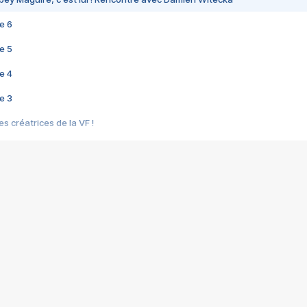
e 6
e 5
e 4
e 3
s créatrices de la VF !
e 2
e 1
e Mektoub My Love arrive enfin ! Rencontre avec Shaïn Boumedine et Sal
i : après Toni en famille
elle réalise le bouleversant Dites lui que je l'aime
ais ! Rencontre autour de Vie privée de Rebecca Zlotowski
 de Marguerite, Grave... Rencontre avec Ella Rumpf