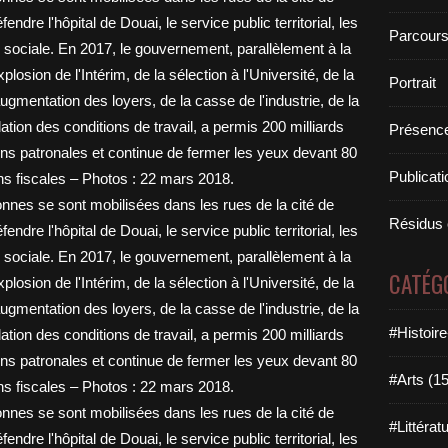
Parcours
Portrait
Présence
Publicat
Résidus 
CATÉG
#Histoir
#Arts (1
#Littérat