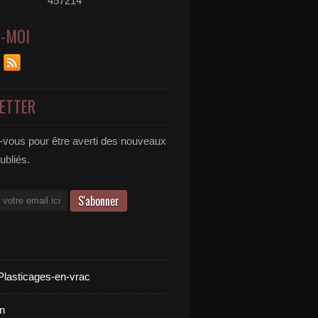
457214
Z-MOI
ETTER
vous pour être averti des nouveaux
publiés.
Plasticages-en-vrac
n