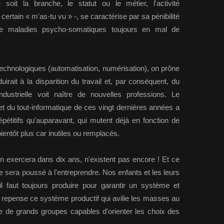
soit la branche, le statut ou le métier, l'activité
 certain « m'as-tu vu » -, se caractérise par sa pénibilité
de maladies psycho-somatiques toujours en mal de
echnologiques (automatisation, numérisation), on prône
uirait à la disparition du travail et, par conséquent, du
dustrielle voit naître de nouvelles professions. Le
t du tout-informatique de ces vingt dernières années a
pétitifs qu'auparavant, qui mutent déjà en fonction de
bientôt plus car inutiles ou remplacés.
on exercera dans dix ans, n'existent pas encore ! Et ce
e sera poussé à l'entreprendre. Nos enfants et les leurs
il faut toujours produire pour garantir un système et
on repense ce système productif qui avilie les masses au
te de grands groupes capables d'orienter les choix des