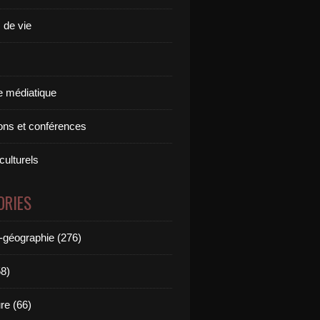
 de vie
 médiatique
ions et conférences
culturels
ORIES
e-géographie (276)
58)
ure (66)