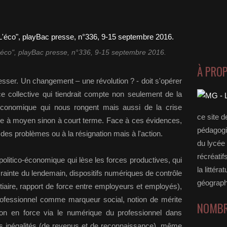
"L'éco", playBac presse, n°336, 9-15 septembre 2016.
À PRO
resser. Un changement – une révolution ? - doit s'opérer
e collective qui tiendrait compte non seulement de la
té économique qui nous rongent mais aussi de la crise
ce site d
 à moyen sinon à court terme. Face à ces évidences,
pédagogi
 des problèmes ou à la résignation mais à l'action.
du lycée 
récréatif
at politico-économique qui lèse les forces productives, qui
la littérat
t crainte du lendemain, dispositifs numériques de contrôle
géograph
tiaire, rapport de force entre employeurs et employés),
 professionnel comme marqueur social, notion de mérite
NOMBR
ion en force via le numérique du professionnel dans
les inégalités (de revenus et de reconnaissance), même