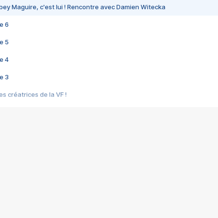
bey Maguire, c'est lui ! Rencontre avec Damien Witecka
e 6
e 5
e 4
e 3
s créatrices de la VF !
e 2
e 1
e Mektoub My Love arrive enfin ! Rencontre avec Shaïn Boumedine et Sal
i : après Toni en famille
elle réalise le bouleversant Dites lui que je l'aime
ais ! Rencontre autour de Vie privée de Rebecca Zlotowski
 de Marguerite, Grave... Rencontre avec Ella Rumpf