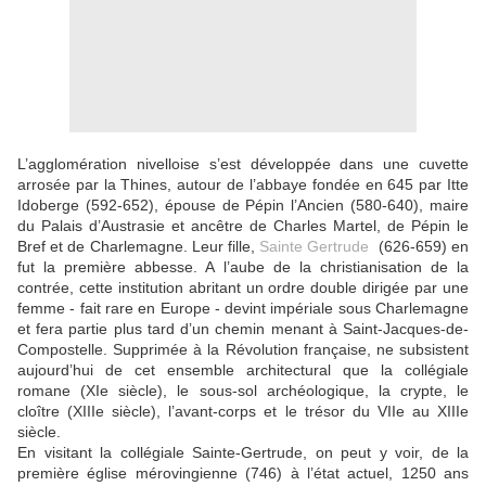
L’agglomération nivelloise s’est développée dans une cuvette
arrosée par la Thines, autour de l’abbaye fondée en 645 par Itte
Idoberge (592-652), épouse de Pépin l’Ancien (580-640), maire
du Palais d’Austrasie et ancêtre de Charles Martel, de Pépin le
Bref et de Charlemagne. Leur fille,
Sainte Gertrude
(626-659) en
fut la première abbesse. A l’aube de la christianisation de la
contrée, cette institution abritant un ordre double dirigée par une
femme - fait rare en Europe - devint impériale sous Charlemagne
et fera partie plus tard d’un chemin menant à Saint-Jacques-de-
Compostelle. Supprimée à la Révolution française, ne subsistent
aujourd’hui de cet ensemble architectural que la collégiale
romane (XIe siècle), le sous-sol archéologique, la crypte, le
cloître (XIIIe siècle), l’avant-corps et le trésor du VIIe au XIIIe
siècle.
En visitant la collégiale Sainte-Gertrude, on peut y voir, de la
première église mérovingienne (746) à l’état actuel, 1250 ans