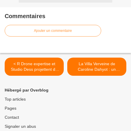
Commentaires
Ajouter un commentaire
< R Drone expertise et
La Villa Verveine de
Studio Dess projettent de
Caroline Dahyot : un
valoriser l’image de la
univers empli d’une douce
Communauté de
poésie >
Communes Coeur
Hébergé par Overblog
d’Ostrevent
Top articles
Pages
Contact
Signaler un abus