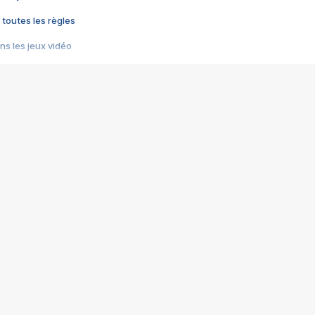
 toutes les règles
s les jeux vidéo
us choquant de Rockstar ? - Le scandale BULLY
e plus moche de Steam
du RÊVE tourne au CAUCHEMAR
pendant 8 heures
it… à tort
umiliés par un jeu vidéo
ire - Final Fantasy 8
ti un empire - Age of Empires
story DOFUS
tard, il crée l'un des pires jeux de tous les temps, MindsEye.