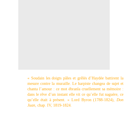
« Soudain les doigts pâles et grêlés d’Haydée battirent la
mesure contre la muraille. Le harpiste changea de sujet et
chanta l’amour : ce mot ébranla cruellement sa mémoire :
dans le rêve d’un instant elle vit ce qu’elle fut naguère, ce
qu’elle était à présent. » Lord Byron (1788-1824),
Don
Juan
, chap. IV, 1819-1824.
Quelques jours après la sanglante Révolution de Février, qui proclama la
naissance de la IIe République, le Salon de peinture et de sculpture
ouvrait ses portes au public pour présenter plus de 5000 ouvrages. Si