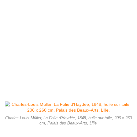
poètes n’aiment la poésie que pour le rythme, s’inquiétant peu du choix
du sujet et de la manière de le traiter, pourvu qu’ils trouvent dans ce sujet
un prétexte à l’harmonie. Il ne diffère de ces poètes que par
3
l’instrument : ils chantent, lui peint. »
Traits immobiles, regard vide, tête appuyée contre une paroi de marbre,
la belle Grecque Haydée est montrée sombrant dans la démence après que
son père, le chef pirate Lambros, a vendu son amant Don Juan comme
esclave à
Gulbeyaz
,
femme du sultan de Constantinople. Ni la tentative
de Lambros de la ramener à la raison, ni la musique pratiquée par le
harpiste pour la sortir de son désespoir ne parviennent à guérir la jeune
fille au teint d’albâtre. Sa douleur est renforcée par la désolation et les
pleurs des compagnes situées au second plan, que ne peuvent contenir
leurs mains couvrant leur visage. Outre la remarquable retranscription
des traits de caractère des personnages, l’artiste a su rendre avec précision
pelisse, yatagan, ceinture de cachemire, vestes brodées d’argent et d’or,
étoffes et coussins du divan.
Charles-Louis Müller, La Folie d'Haydée, 1848, huile sur toile, 206 x 260
cm, Palais des Beaux-Arts, Lille.