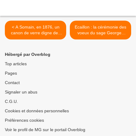
< A Somain, en 1876, un
Ecaillon : la cérémonie des
canon de verre digne des
voeux du sage Georges
Records Guiness par Serge
Cino >
Ottaviani
Hébergé par Overblog
Top articles
Pages
Contact
Signaler un abus
C.G.U.
Cookies et données personnelles
Préférences cookies
Voir le profil de MG sur le portail Overblog