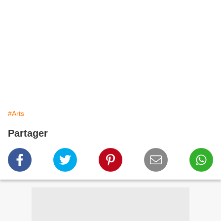
1. F. de Lagenevais,
Revue des Deux Mondes
, période initiale, tome 22, 1848 (p. 282-
299).
2. Théophile Gautier,
Salon de 1848
in
La Presse
, avril 1848.
3. F. de Lagenevais,
Revue des Deux Mondes
, période initiale, tome 22, 1848 (p. 282-
299).
4. Lord Byron,
Don Juan
, Chant IV, 1819-1824.
5. Hippolyte Verly,
Essai de biographie lilloise contemporaine 1800-1869
, Leleu
Librairie, 11 rue du Curé-Saint-Etienne, Lille, 1869.
Texte et photos : MG – 21 décembre 2022.
#Arts
Partager