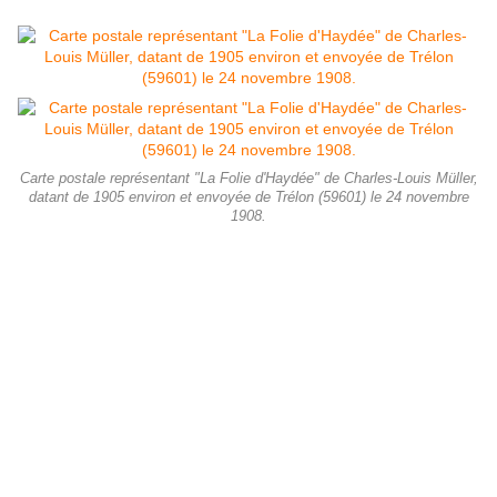
Carte postale représentant "La Folie d'Haydée" de Charles-Louis Müller,
datant de 1905 environ et envoyée de Trélon (59601) le 24 novembre
1908.
C’est par inadvertance que nous sommes tombés ce printemps 2022, à
Abscon chez la famille Boldoduc, sur cette impressionnante lithographie
d’environ 50 x 60 cm reprenant avec un très grand sens du détail et une
pleine maîtrise du trait, la
Folie d’Haydée
peinte par Müller et rebaptisée
La Démence d’Haydée
. Conservée en très bon état dans son cadre
d’époque, cette représentation d’une folle passion témoigne de
l’engouement du public du milieu du XIXe siècle pour les décors et les
personnages d’Orient même lorsque le sujet reste peu compréhensible
pour qui n’a jamais lu les 17 chants de Lord Byron narrant les péripéties
du jeune voyageur Espagnol Don Juan.