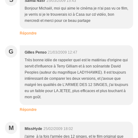
Samia Nasr
25/03/2009 15:43
Bonjour Michaël, moi qui aime le cinéma je n'ai pas vu ce film,
je verris si je le trouverais ici à Casa sur cd vidéo, bon
mercredi et merci pour ce beau partage
Répondre
G
Gilles Penso
21/03/2009 12:47
Très bonne idée de rappeler quel est le matériau d'origine qui
servit d'influence à Terry Gilliam et à son scénariste David
Peoples (auteur du magnifique LADYHAWKE). Il est toujours
intéressant de comparer les deux versions, et j'avoue que
malgré les qualités de L'ARMEE DES 12 SINGES, j'ai toujours
eu un faible pour LA JETEE, plus efficaces et plus touchant à
mon goût.
Répondre
M
MissHyde
25/02/2009 18:02
j'aime à la fois l'armée des 12 singes, et le film original que