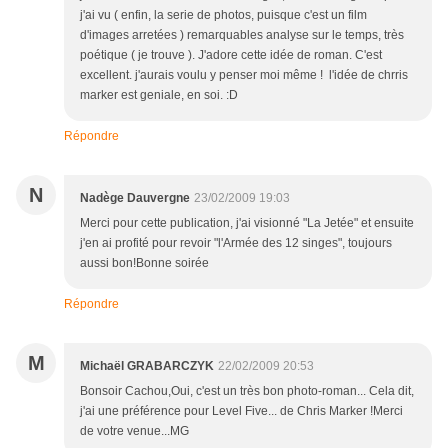
j'ai vu ( enfin, la serie de photos, puisque c'est un film
d'images arretées ) remarquables analyse sur le temps, très
poétique ( je trouve ). J'adore cette idée de roman. C'est
excellent. j'aurais voulu y penser moi même ! l'idée de chrris
marker est geniale, en soi. :D
Répondre
N
Nadège Dauvergne
23/02/2009 19:03
Merci pour cette publication, j'ai visionné "La Jetée" et ensuite
j'en ai profité pour revoir "l'Armée des 12 singes", toujours
aussi bon!Bonne soirée
Répondre
M
Michaël GRABARCZYK
22/02/2009 20:53
Bonsoir Cachou,Oui, c'est un très bon photo-roman... Cela dit,
j'ai une préférence pour Level Five... de Chris Marker !Merci
de votre venue...MG