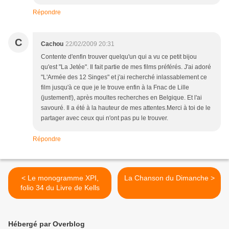
Répondre
C
Cachou
22/02/2009 20:31
Contente d'enfin trouver quelqu'un qui a vu ce petit bijou
qu'est "La Jetée". Il fait partie de mes films préférés. J'ai adoré
"L'Armée des 12 Singes" et j'ai recherché inlassablement ce
film jusqu'à ce que je le trouve enfin à la Fnac de Lille
(justement!), après moultes recherches en Belgique. Et l'ai
savouré. Il a été à la hauteur de mes attentes.Merci à toi de le
partager avec ceux qui n'ont pas pu le trouver.
Répondre
< Le monogramme XPI,
La Chanson du Dimanche >
folio 34 du Livre de Kells
Hébergé par Overblog