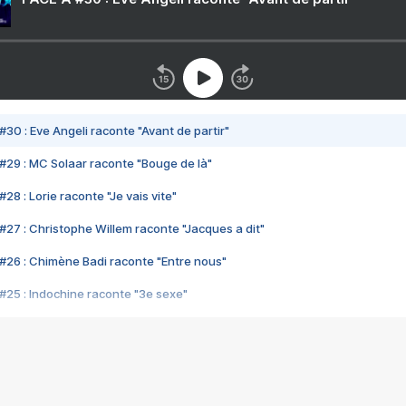
#30 : Eve Angeli raconte "Avant de partir"
#29 : MC Solaar raconte "Bouge de là"
28 : Lorie raconte "Je vais vite"
#27 : Christophe Willem raconte "Jacques a dit"
#26 : Chimène Badi raconte "Entre nous"
#25 : Indochine raconte "3e sexe"
#24 : Zaho raconte "C'est chelou"
#23 : Patrick Bruel raconte "Au café des délices"
#22 : Kyo raconte "Le chemin"