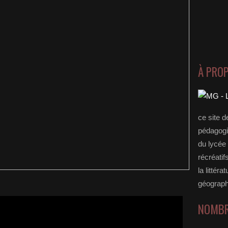
À PRO
ce site d
pédagogi
du lycée 
récréatif
la littérat
géograph
NOMBR