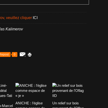
rov, veuillez cliquer
ICI
las Kalimerov
Repost
0
ANICHE : l’église
Un relief sur bois