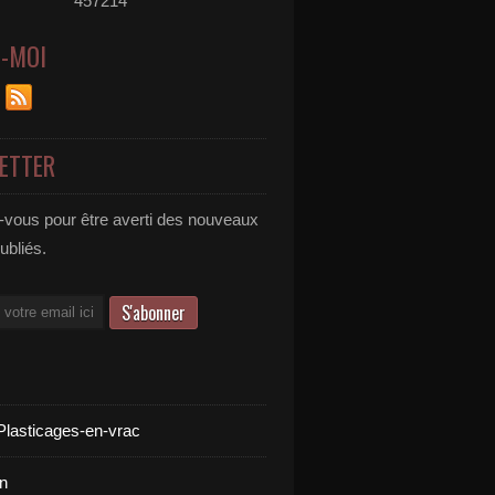
457214
Z-MOI
ETTER
vous pour être averti des nouveaux
publiés.
Plasticages-en-vrac
n