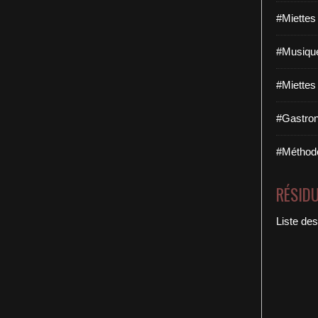
#Miettes
#Musique
#Miettes
#Gastron
#Méthodo
RÉSID
Liste des