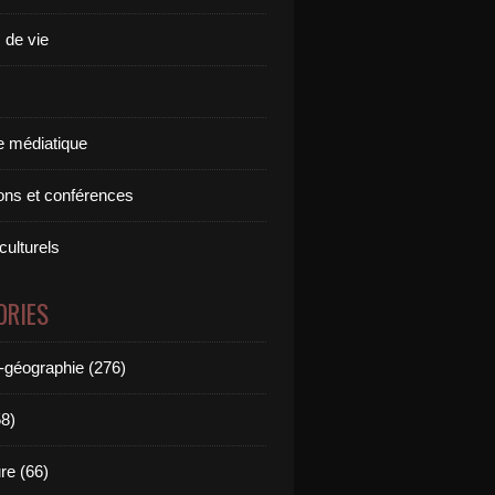
 de vie
 médiatique
ions et conférences
culturels
ORIES
e-géographie (276)
58)
ure (66)