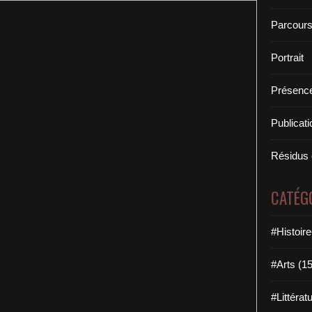
Parcours
Portrait
Présence
Publicat
Résidus 
CATÉG
#Histoir
#Arts (1
#Littérat