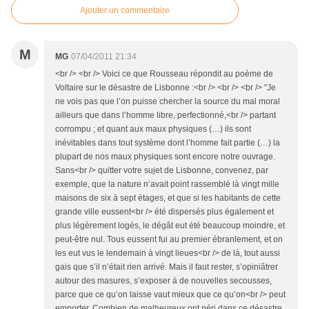
Ajouter un commentaire
M
MG
07/04/2011 21:34
<br /> <br /> Voici ce que Rousseau répondit au poème de
Voltaire sur le désastre de Lisbonne :<br /> <br /> <br /> "Je
ne vois pas que l’on puisse chercher la source du mal moral
ailleurs que dans l’homme libre, perfectionné,<br /> partant
corrompu ; et quant aux maux physiques (…) ils sont
inévitables dans tout système dont l’homme fait partie (…) la
plupart de nos maux physiques sont encore notre ouvrage.
Sans<br /> quitter votre sujet de Lisbonne, convenez, par
exemple, que la nature n’avait point rassemblé là vingt mille
maisons de six à sept étages, et que si les habitants de cette
grande ville eussent<br /> été dispersés plus également et
plus légèrement logés, le dégât eut été beaucoup moindre, et
peut-être nul. Tous eussent fui au premier ébranlement, et on
les eut vus le lendemain à vingt lieues<br /> de là, tout aussi
gais que s’il n’était rien arrivé. Mais il faut rester, s’opiniâtrer
autour des masures, s’exposer à de nouvelles secousses,
parce que ce qu’on laisse vaut mieux que ce qu’on<br /> peut
emporter. Combien de malheureux ont péri dans ce désastre