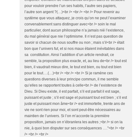
pour vouloir prendre l’un ses habits, l’autre ses papiers,
l’autre son argent ?(…)<br /> <br /> <br /> Pour revenir au
système que vous attaquez, je crois qu’on ne peut l’examiner
convenablement sans distinguer avec<br /> soin le mal
particulier, dont aucun philosophe n’a jamais nié l’existence,
du mal général que nie l’optimisme. Il n’est pas question de
savoir si chacun de nous souffre ou non ; mais s’il<br /> était
bon que l’univers fut, et si nos maux étaient inévitables dans
sa constitution. Ainsi l’addition d’un article rendrait, ce
semble, la proposition plus exacte, et, au lieu de<br /> tout est
bien, il vaudrait mieux dire, le tout est bien, ou tout est bien
pour le tout….(…)<br /> <br /> <br /> Si je ramène ces
questions diverses à leur principe commun, il me semble
qu’elles se rapportent toutes à celle<br /> de l’existence de
Dieu. Si Dieu existe, il est parfait, s’il est parfait il est sage,
puissant et juste ; s’il est sage et puissant tout est bien ; s’il est
juste et puissant mon âme<br /> est immortelle, trente ans de
vie ne sont rien pour moi, et sont peut-être nécessaires au
maintien de l’univers. Si l’on m’accorde la première
proposition, jamais on n’ébranlera les autres ;<br /> si on la
nie, à quoi bon disputer sur ses conséquences …."<br /> <br
/> <br /> <br />