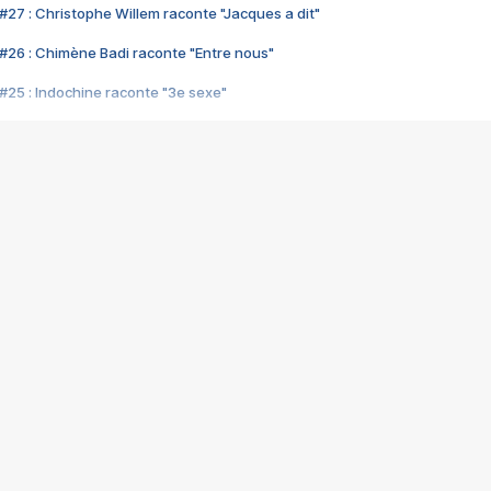
#27 : Christophe Willem raconte "Jacques a dit"
#26 : Chimène Badi raconte "Entre nous"
#25 : Indochine raconte "3e sexe"
#24 : Zaho raconte "C'est chelou"
#23 : Patrick Bruel raconte "Au café des délices"
#22 : Kyo raconte "Le chemin"
#21 : Nolwenn Leroy raconte "Cassé"
#20 : Patrick Hernandez raconte "Born to be alive"
#19 : Lorie raconte "Près de moi"
#18 : Michael Jones raconte "A nos actes manqués" (avec Jean-Jacque
#17 : Khaled raconte "Aïcha"
#16 : Corneille raconte "Parce qu'on vient de loin"
#15 : Indochine raconte "L'aventurier"