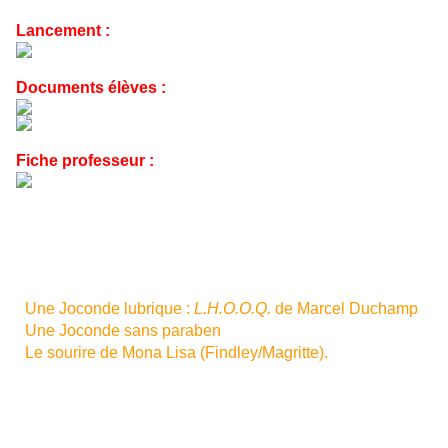
Lancement :
Documents élèves :
Fiche professeur :
MG - 09 novembre 2009.
Voir aussi :
-
Une Joconde lubrique
:
L.H.O.O.Q.
de Marcel Duchamp
;
-
Une Joconde sans paraben
;
-
Le sourire de Mona Lisa
(Findley/Magritte).