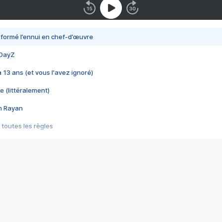
nsformé l’ennui en chef-d’œuvre
 DayZ
 a 13 ans (et vous l'avez ignoré)
e (littéralement)
im Rayan
 toutes les règles
s les jeux vidéo
us choquant de Rockstar ? - Le scandale BULLY
e plus moche de Steam
du RÊVE tourne au CAUCHEMAR
pendant 8 heures