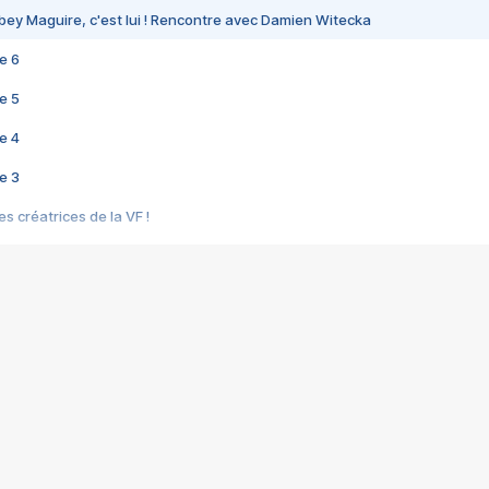
bey Maguire, c'est lui ! Rencontre avec Damien Witecka
e 6
e 5
e 4
e 3
s créatrices de la VF !
e 2
e 1
e Mektoub My Love arrive enfin ! Rencontre avec Shaïn Boumedine et Sal
i : après Toni en famille
elle réalise le bouleversant Dites lui que je l'aime
ais ! Rencontre autour de Vie privée de Rebecca Zlotowski