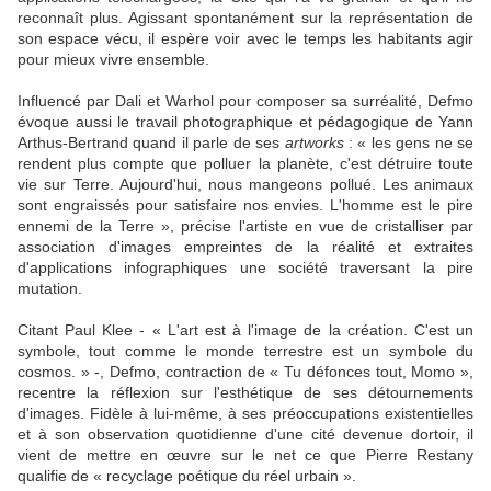
reconnaît plus. Agissant spontanément sur la représentation de
son espace vécu, il espère voir avec le temps les habitants agir
pour mieux vivre ensemble.
Influencé par Dali et Warhol pour composer sa surréalité, Defmo
évoque aussi le travail photographique et pédagogique de Yann
Arthus-Bertrand quand il parle de ses
artworks
: « les gens ne se
rendent plus compte que polluer la planète, c'est détruire toute
vie sur Terre. Aujourd'hui, nous mangeons pollué. Les animaux
sont engraissés pour satisfaire nos envies. L'homme est le pire
ennemi de la Terre », précise l'artiste en vue de cristalliser par
association d'images empreintes de la réalité et extraites
d'applications infographiques une société traversant la pire
mutation.
Citant Paul Klee - « L'art est à l'image de la création. C'est un
symbole, tout comme le monde terrestre est un symbole du
cosmos. » -, Defmo, contraction de « Tu défonces tout, Momo »,
recentre la réflexion sur l'esthétique de ses détournements
d'images. Fidèle à lui-même, à ses préoccupations existentielles
et à son observation quotidienne d'une cité devenue dortoir, il
vient de mettre en œuvre sur le net ce que Pierre Restany
qualifie de « recyclage poétique du réel urbain ».