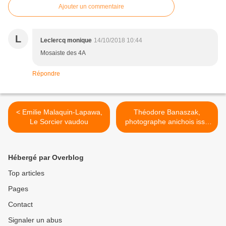
Ajouter un commentaire
L
Leclercq monique
14/10/2018 10:44
Mosaiste des 4A
Répondre
< Emilie Malaquin-Lapawa,
Théodore Banaszak,
Le Sorcier vaudou
photographe anichois issu
de l'immigration polonaise
(première partie) >
Hébergé par Overblog
Top articles
Pages
Contact
Signaler un abus