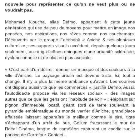
nouvelle pour représenter ce qu'on ne veut plus ou ne
voudrait pas.
Mohamed Kloucha, alias Defmo, appartient à cette jeune
génération qui use de peu de moyens pour mettre en image nos
pensées, nos aspirations, nos rêves comme nos cauchemars.
Découverts par le groupe Facebook « Aniche & ses alentours
culturels », ses supports visuels accèdent, depuis quelques jours
seulement, au rang d'icônes oniriques d'une urbanité sclérosée,
dysfonctionnelle et de plus en plus asociale.
« C'est parti d'un délire : donner un masque et des couleurs à la
ville d'Aniche. Le paysage urbain est devenu triste. Ici, tout a
changé. Il n'y a plus la même ambiance qu'avant. Les sourires
ont disparu aussi vite que les commerces », justifie Defmo. Aussi,
l'autodidacte propose via les réseaux sociaux « des images
autres que ce que les gens ont l'habitude de voir » : éléphant sur
pignon d'immeuble locatif, géant sorti de terre soulevant la
pyramide emblématique du monde verrier d'Aniche, grand'place
affaissée laissant apparaître le meilleur comme le pire, tigre
s'échappant d'un arrêt de bus, Gollum fracassant le mur de
l'Idéal Cinéma, langue de caméléon capturant un caddie sur le
parking de Carrefour-Contact...