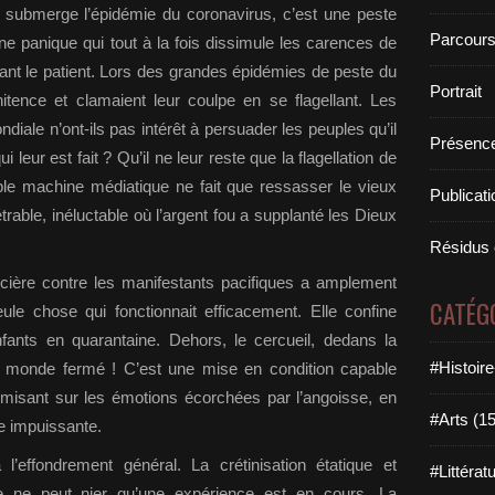
submerge l’épidémie du coronavirus, c’est une peste
Parcours
ne panique qui tout à la fois dissimule les carences de
olant le patient. Lors des grandes épidémies de peste du
Portrait
nitence et clamaient leur coulpe en se flagellant. Les
ale n’ont-ils pas intérêt à persuader les peuples qu’il
Présence
 leur est fait ? Qu’il ne leur reste que la flagellation de
able machine médiatique ne fait que ressasser le vieux
Publicat
able, inéluctable où l’argent fou a supplanté les Dieux
Résidus 
icière contre les manifestants pacifiques a amplement
CATÉG
eule chose qui fonctionnait efficacement. Elle confine
ants en quarantaine. Dehors, le cercueil, dedans la
#Histoir
 un monde fermé ! C’est une mise en condition capable
n misant sur les émotions écorchées par l’angoisse, en
#Arts (1
e impuissante.
ffondrement général. La crétinisation étatique et
#Littérat
lle ne peut nier qu’une expérience est en cours. La