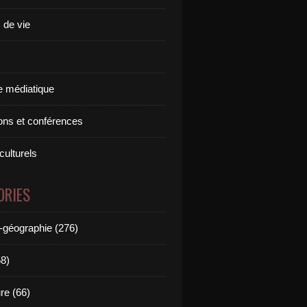
 de vie
 médiatique
ions et conférences
culturels
ORIES
e-géographie (276)
58)
ure (66)