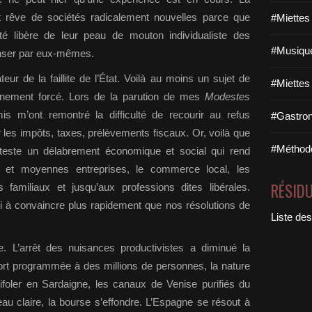
t rêve de sociétés radicalement nouvelles parce que
#Miettes
té libère de leur peau de mouton individualiste des
#Musique
penser par eux-mêmes.
eur de la faillite de l’État. Voilà au moins un sujet de
#Miettes
finement forcé. Lors de la parution de mes
Modestes
s m’ont remontré la difficulté de recourir au refus
#Gastron
er les impôts, taxes, prélèvements fiscaux. Or, voilà que
#Méthodo
 atteste un délabrement économique et social qui rend
es et moyennes entreprises, le commerce local, les
RÉSID
 familiaux et jusqu’aux professions dites libérales.
i à convaincre plus rapidement que nos résolutions de
Liste des
. L’arrêt des nuisances productivistes a diminué la
mort programmée à des millions de personnes, la nature
tifoler en Sardaigne, les canaux de Venise purifiés du
u claire, la bourse s’effondre. L’Espagne se résout à