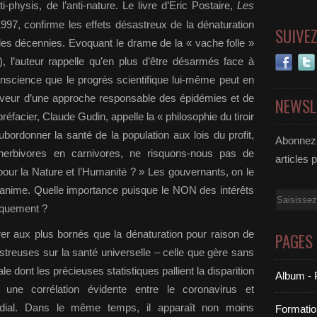
-physis, de l’anti-nature. Le livre d’Eric Postaire,
Les
1997, confirme les effets désastreux de la dénaturation
SUIVE
des décennies. Evoquant le drame de la « vache folle »
, l’auteur rappelle qu’en plus d’être désarmés face à
nscience que le progrès scientifique lui-même peut en
aveur d’une approche responsable des épidémies et de
NEWSL
 préfacier, Claude Gudin, appelle la « philosophie du tiroir
ubordonner la santé de la population aux lois du profit,
Abonnez-
herbivores en carnivores, ne risquons-nous pas de
articles 
our la Nature et l’Humanité ? » Les gouvernants, on le
nanime. Quelle importance puisque le NON des intérêts
Email
niquement ?
trer aux plus bornés que la dénaturation pour raison de
PAGES
treuses sur la santé universelle – celle que gère sans
dont les précieuses statistiques pallient la disparition
Album - 
 une corrélation évidente entre le coronavirus et
ndial. Dans le même temps, il apparaît non moins
Formatio