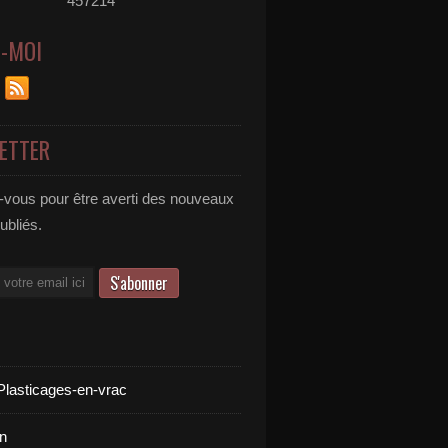
457214
Z-MOI
ETTER
vous pour être averti des nouveaux
publiés.
Plasticages-en-vrac
n