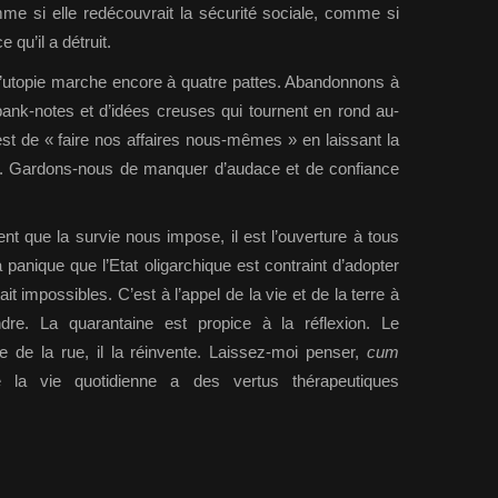
mme si elle redécouvrait la sécurité sociale, comme si
 qu’il a détruit.
L’utopie marche encore à quatre pattes. Abandonnons à
e bank-notes et d’idées creuses qui tournent en rond au-
est de « faire nos affaires nous-mêmes » en laissant la
oser. Gardons-nous de manquer d’audace et de confiance
nt que la survie nous impose, il est l’ouverture à tous
a panique que l’Etat oligarchique est contraint d’adopter
t impossibles. C’est à l’appel de la vie et de la terre à
dre. La quarantaine est propice à la réflexion. Le
e de la rue, il la réinvente. Laissez-moi penser,
cum
de la vie quotidienne a des vertus thérapeutiques