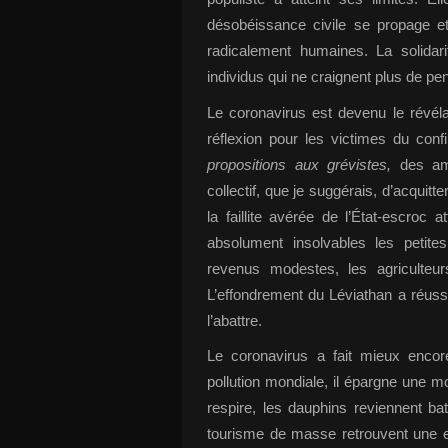
désobéissance civile se propage e
radicalement humaines. La solidari
individus qui ne craignent plus de 
Le coronavirus est devenu le révélat
réflexion pour les victimes du con
propositions aux grévistes,
des ami
collectif, que je suggérais, d’acquitt
la faillite avérée de l’État-escroc
absolument insolvables les petit
revenus modestes, les agriculteurs
L’effondrement du Léviathan a réuss
l’abattre.
Le coronavirus a fait mieux encore
pollution mondiale, il épargne une 
respire, les dauphins reviennent ba
tourisme de masse retrouvent une ea