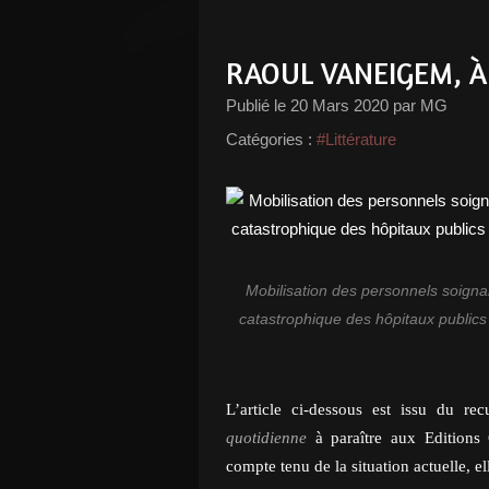
RAOUL VANEIGEM, 
Publié le
20 Mars 2020
par MG
Catégories :
#Littérature
Mobilisation des personnels soignan
catastrophique des hôpitaux publics 
L’
article
ci-dessous
est issu d
u
recu
quotidienne
à paraître aux
Editions
compte tenu
de la situation actuelle, e