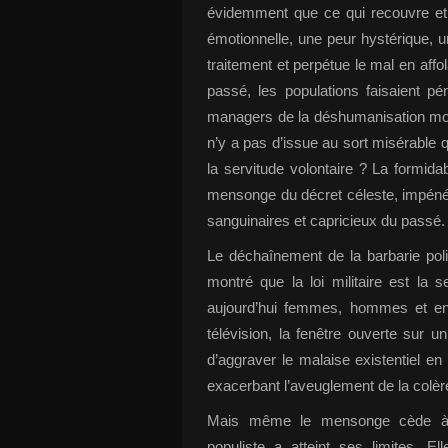
évidemment que ce qui recouvre et 
émotionnelle, une peur hystérique, u
traitement et perpétue le mal en aff
passé, les populations faisaient pé
managers de la déshumanisation mondi
n’y a pas d’issue au sort misérable qui
la servitude volontaire ? La formid
mensonge du décret céleste, impénétr
sanguinaires et capricieux du passé.
Le déchaînement de la barbarie pol
montré que la loi militaire est la s
aujourd’hui femmes, hommes et enf
télévision, la fenêtre ouverte sur
d’aggraver le malaise existentiel e
exacerbant l’aveuglement de la colèr
Mais même le mensonge cède à l’e
populiste a atteint ses limites. E