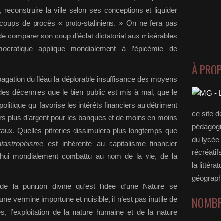
reconstruire la ville selon ses conceptions et liquider
 coups de procès « proto-staliniens. » On ne fera pas
t, de comparer son coup d’éclat dictatorial aux misérables
mocratique applique mondialement à l’épidémie de
À PRO
agation du fléau la déplorable insuffisance des moyens
es décennies que le bien public est mis à mal, que le
 politique qui favorise les intérêts financiers au détriment
ce site d
ours plus d’argent pour les banques et de moins en moins
pédagogi
itaux. Quelles pitreries dissimulera plus longtemps que
du lycée 
catastrophisme
est inhérente au capitalisme financier
récréatif
’hui mondialement combattu au nom de la vie, de la
la littérat
géograph
e la punition divine qu’est l’idée d’une Nature se
NOMBR
vermine importune et nuisible, il n’est pas inutile de
s, l’exploitation de la nature humaine et de la nature