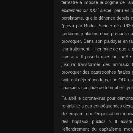
terrestre a imposé le dogme de l’anti
e
épidémie
s
du XXI
siècle
, paru en 
persistante, que je dénonce depuis 
(prévu par Rudolf Steiner dès 1920)
certaines maladies nous prenons co
provoquer. Dans son plaidoyer en f
leur traitement, il incrimine ce que le
caisse ». Il pose la question : « A s
jusqu’à transformer des animaux 
provoquer des catastrophes fatales p
sait, ont déjà répondu par un OUI u
financiers continue de triompher cy
Fallait-il le coronavirus pour démon
rentabilité a des conséquences désas
désemparer une Organisation mondiale 
des hôpitaux publics ? Il existe
l’effondrement du capitalisme mo