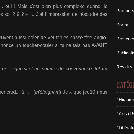
... oui ! Mais c'est bien plus complexe quand ils
Parcours
 « koi 2 9 ? » … J'ai l'impression de résoudre des
Portrait
peuvent aussi créer de véritables casse-tête anglo-
Présence
nonce un toucher-couler si tu ne fais pas AVANT
Publicat
Résidus 
ut en esquissant un sourire de convenance, tel un
CATÉG
rencard...
à +... (
m'éloignant
) Je x que jeu10 nous
#Histoir
#Arts (1
#Littérat