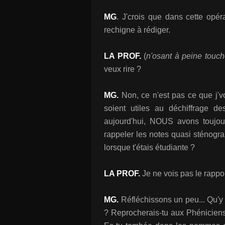
MG
. J'crois que dans cette opéra
rechigne à rédiger.
LA PROF.
(
n'osant à peine touche
veux rire ?
MG.
Non, ce n'est pas ce que j'vou
soient utiles au déchiffrage d
aujourd'hui, NOUS avons toujours
rappeler les notes quasi sténogra
lorsque t'étais étudiante ?
LA PROF.
Je ne vois pas le rappor
MG.
Réfléchissons un peu... Qu'y 
? Reprocherais-tu aux Phéniciens