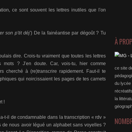
tion, ce sont souvent les lettres inutiles que l'on
r son p'tit déj'
) De la fainéantise par dégoût ? Tu
À PRO
lais dire. Crois-tu vraiment que toutes les lettres
es mots ? J'en doute. Car, vois-tu, hier comme
ce site d
 cherché à (re)transcrire rapidement. Faut-il te
pédagogi
phiques qui noircissaient les pages de tes carnets
du lycée 
récréatif
la littérat
t !
géograph
a-t-il de condamnable dans la transcription « rdv »
NOMBR
 de nous avoir légué un alphabet sans voyelles ?