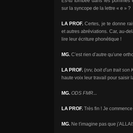
Es-tu tombée dans les pommes 
sur la syncope de la lettre « e » ?
LA PROF.
Certes, je te donne ra
et autres abréviations. Car, au-de
lire leur écriture phonétique !
MG.
C'est rien d'autre qu'une orth
LA PROF.
(
nrv, boit d'un trait son 
haute voix leur travail pour saisir 
MG.
ODS FMR
...
LA PROF.
Très fin ! Je commence
MG.
Ne t'imagine pas que j'ALLAIS