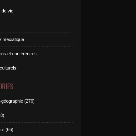
 de vie
 médiatique
ions et conférences
culturels
ORIES
e-géographie (276)
58)
ure (66)