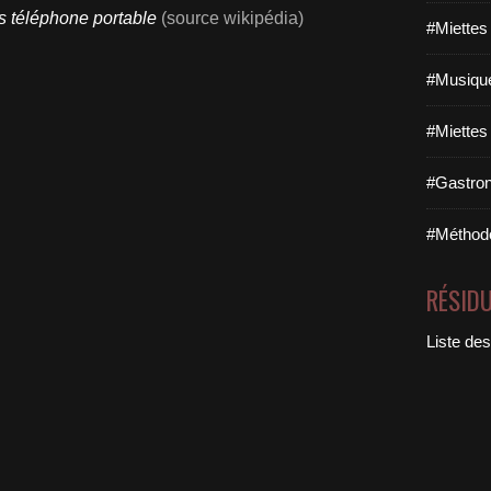
 téléphone portable
(source wikipédia)
#Miettes
#Musique
#Miettes
#Gastron
#Méthodo
RÉSID
Liste des