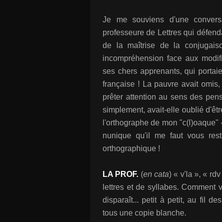
Je me souviens d'une convers
professeure de Lettres qui défenda
de la maîtrise de la conjugais
incompréhension face aux modifi
ses chers apprenants, qui portaie
française ! La pauvre avait omis
prêter attention au sens des pensé
simplement, avait-elle oublié d'êt
l'orthographe de mon "c(l)oaque" -,
nunique qu'il me faut vous resti
orthographique !
LA PROF.
(
en cata
) « v'la », « rd
lettres et de syllabes. Comment 
disparaît... petit à petit, au fil
tous une copie blanche.