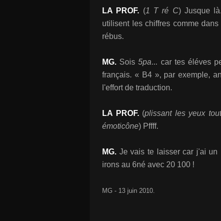
LA PROF.
(
1 T ré C
) Jusque là
utilisent les chiffres comme dans
rébus.
MG.
Sois
5pa
... car tes éléves 
français. «
B4 »,
par exemple, an
l'effort de traduction.
LA PROF.
(
plissant les yeux to
émoticône
)
Pffff.
MG.
Je vais te laisser car j'ai un 
irons au 6né avec 20 100 !
MG - 13 juin 2010.