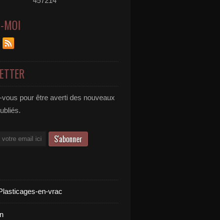
457214
Z-MOI
ETTER
vous pour être averti des nouveaux
publiés.
Plasticages-en-vrac
n