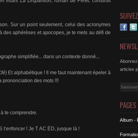
en lisant
La Disparition
, roman
de Perec construit
SUIVE
ison. Sur un point seulement, celui des acronymes
là des aphérèses et apocopes, je te mets au défi de
NEWSL
ographe simplifiée...
dans un contexte donné...
Abonnez-
articles 
Kfé
) Et alphabétique ! Il me faut maintenant épeler à
la prononciation des mots !!!
Email
PAGES
 à te comprendre.
Album - 
 t'enfoncer ! Je T AC ÉD, jusque là !
Formatio