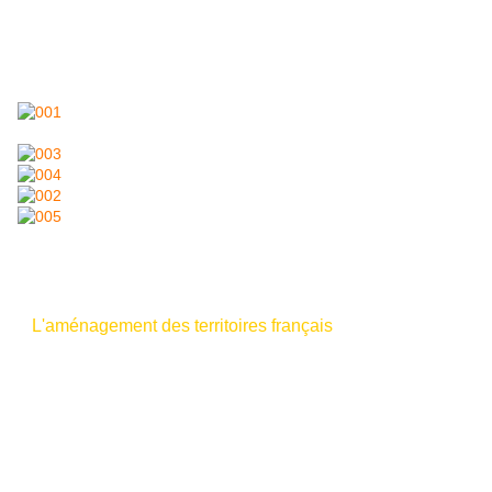
Pour une meilleure lecture des documents, cliquez sur chacune des
pages proposées ci-dessous.
MG - 22 février 2012.
Lire aussi :
-
L'aménagement des territoires français
.