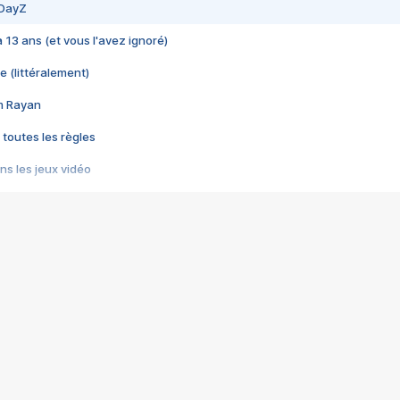
 DayZ
 a 13 ans (et vous l'avez ignoré)
e (littéralement)
im Rayan
 toutes les règles
s les jeux vidéo
us choquant de Rockstar ? - Le scandale BULLY
e plus moche de Steam
du RÊVE tourne au CAUCHEMAR
pendant 8 heures
it… à tort
umiliés par un jeu vidéo
ire - Final Fantasy 8