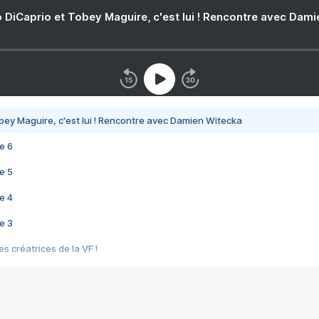
 DiCaprio et Tobey Maguire, c'est lui ! Rencontre avec Dam
bey Maguire, c'est lui ! Rencontre avec Damien Witecka
e 6
e 5
e 4
e 3
s créatrices de la VF !
e 2
e 1