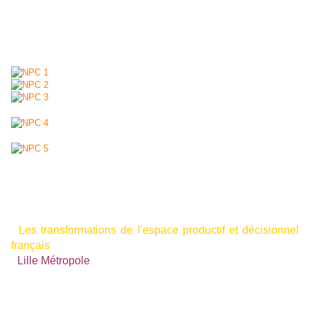
précède celle sur "Lille Métropole".
Pour une meilleure lecture des documents, cliquez sur chacune des
pages proposées ci-dessous.
MG - 14 avril 2012.
Lire aussi :
-
Les transformations de l'espace productif et décisionnel
français
;
-
Lille Métropole
.