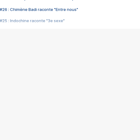
#26 : Chimène Badi raconte "Entre nous"
#25 : Indochine raconte "3e sexe"
#24 : Zaho raconte "C'est chelou"
#23 : Patrick Bruel raconte "Au café des délices"
#22 : Kyo raconte "Le chemin"
#21 : Nolwenn Leroy raconte "Cassé"
#20 : Patrick Hernandez raconte "Born to be alive"
#19 : Lorie raconte "Près de moi"
#18 : Michael Jones raconte "A nos actes manqués" (avec Jean-Jacque
#17 : Khaled raconte "Aïcha"
#16 : Corneille raconte "Parce qu'on vient de loin"
#15 : Indochine raconte "L'aventurier"