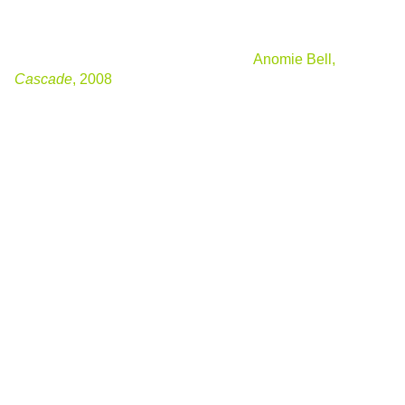
A écouter pour prolonger cette page :
Anomie Bell,
Cascade
, 2008