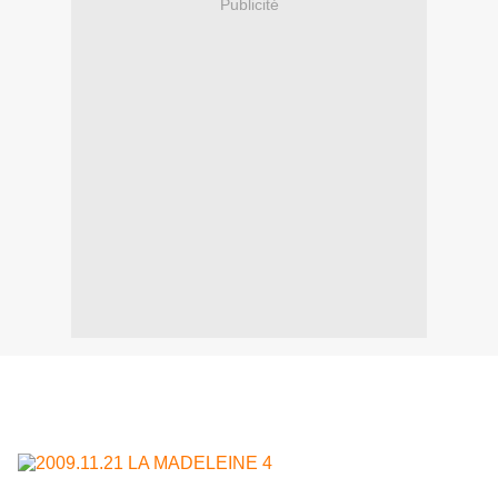
Publicité
Les travaux récents d'Olivier Aubry semblent illustrer le
paradoxe selon lequel le sens d'une image se perd dans
la signification des éléments qui la composent...
A première vue, le tableau consiste en une représentation