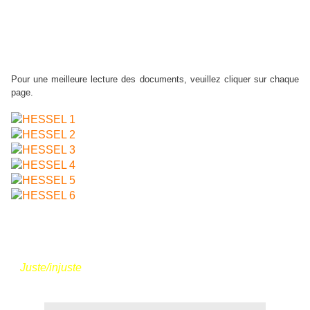
l'injustice
" du
programme de français de Première bac
pro
. Elle succède à celle portant sur "La critique de la
guerre" (non diffusée sur ce site) dans laquelle les élèves
ont étudié les procédés de l'ironie (étude de la langue).
Pour une meilleure lecture des documents, veuillez cliquer sur chaque
page.
MG
à N
. - 15 mai 2011.
Lire aussi :
-
Juste/injuste
.