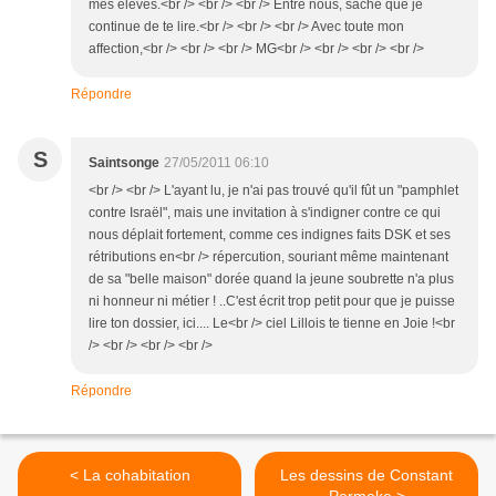
mes élèves.<br /> <br /> <br /> Entre nous, sache que je
continue de te lire.<br /> <br /> <br /> Avec toute mon
affection,<br /> <br /> <br /> MG<br /> <br /> <br /> <br />
Répondre
S
Saintsonge
27/05/2011 06:10
<br /> <br /> L'ayant lu, je n'ai pas trouvé qu'il fût un "pamphlet
contre Israël", mais une invitation à s'indigner contre ce qui
nous déplait fortement, comme ces indignes faits DSK et ses
rétributions en<br /> répercution, souriant même maintenant
de sa "belle maison" dorée quand la jeune soubrette n'a plus
ni honneur ni métier ! ..C'est écrit trop petit pour que je puisse
lire ton dossier, ici.... Le<br /> ciel Lillois te tienne en Joie !<br
/> <br /> <br /> <br />
Répondre
< La cohabitation
Les dessins de Constant