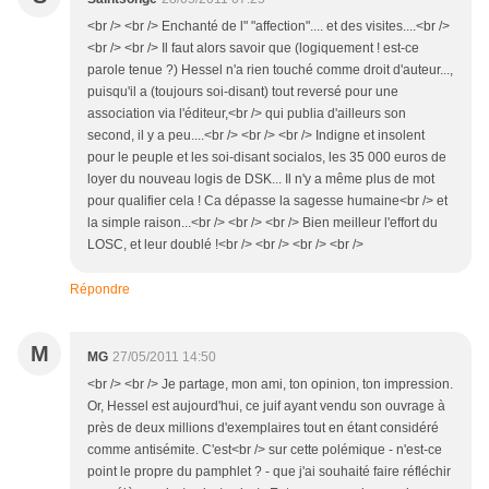
<br /> <br /> Enchanté de l" "affection".... et des visites....<br />
<br /> <br /> Il faut alors savoir que (logiquement ! est-ce
parole tenue ?) Hessel n'a rien touché comme droit d'auteur...,
puisqu'il a (toujours soi-disant) tout reversé pour une
association via l'éditeur,<br /> qui publia d'ailleurs son
second, il y a peu....<br /> <br /> <br /> Indigne et insolent
pour le peuple et les soi-disant socialos, les 35 000 euros de
loyer du nouveau logis de DSK... Il n'y a même plus de mot
pour qualifier cela ! Ca dépasse la sagesse humaine<br /> et
la simple raison...<br /> <br /> <br /> Bien meilleur l'effort du
LOSC, et leur doublé !<br /> <br /> <br /> <br />
Répondre
M
MG
27/05/2011 14:50
<br /> <br /> Je partage, mon ami, ton opinion, ton impression.
Or, Hessel est aujourd'hui, ce juif ayant vendu son ouvrage à
près de deux millions d'exemplaires tout en étant considéré
comme antisémite. C'est<br /> sur cette polémique - n'est-ce
point le propre du pamphlet ? - que j'ai souhaité faire réfléchir