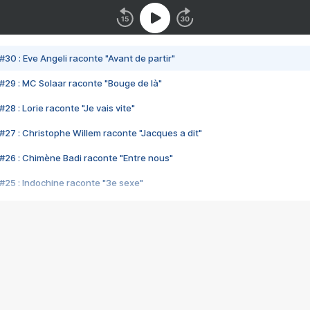
#30 : Eve Angeli raconte "Avant de partir"
#29 : MC Solaar raconte "Bouge de là"
28 : Lorie raconte "Je vais vite"
#27 : Christophe Willem raconte "Jacques a dit"
#26 : Chimène Badi raconte "Entre nous"
#25 : Indochine raconte "3e sexe"
#24 : Zaho raconte "C'est chelou"
#23 : Patrick Bruel raconte "Au café des délices"
#22 : Kyo raconte "Le chemin"
#21 : Nolwenn Leroy raconte "Cassé"
#20 : Patrick Hernandez raconte "Born to be alive"