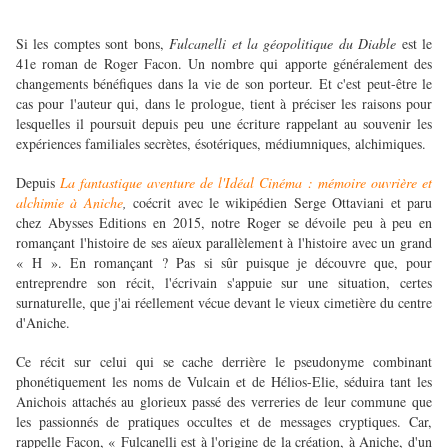
Si les comptes sont bons,
Fulcanelli et la géopolitique du Diable
est le
41e roman de Roger Facon. Un nombre qui apporte généralement des
changements bénéfiques dans la vie de son porteur. Et c'est peut-être le
cas pour l'auteur qui, dans le prologue, tient à préciser les raisons pour
lesquelles il poursuit depuis peu une écriture rappelant au souvenir les
expériences familiales secrètes, ésotériques, médiumniques, alchimiques.
Depuis
La fantastique aventure de l'Idéal Cinéma : mémoire ouvrière et
alchimie à Aniche
,
coécrit avec le wikipédien Serge Ottaviani et paru
chez Abysses Editions en 2015, notre Roger se dévoile peu à peu en
romançant l'histoire de ses aïeux parallèlement à l'histoire avec un grand
« H ». En romançant ? Pas si sûr puisque je découvre que, pour
entreprendre son récit, l'écrivain s'appuie sur une situation, certes
surnaturelle, que j'ai réellement vécue devant le vieux cimetière du centre
d'Aniche.
Ce récit sur celui qui se cache derrière le pseudonyme combinant
phonétiquement les noms de Vulcain et de Hélios-Elie, séduira tant les
Anichois attachés au glorieux passé des verreries de leur commune que
les passionnés de pratiques occultes et de messages cryptiques. Car,
rappelle Facon, « Fulcanelli est à l'origine de la création, à Aniche, d'un