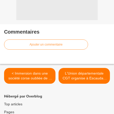
Commentaires
Ajouter un commentaire
< Immersion dans une
L'Union départementale
société corse oubliée de la
CGT organise à Escaudain
piève de Rostino en
un colloque sur l'industrie
Castagniccia
ferroviaire dans le Nord >
Hébergé par Overblog
Top articles
Pages