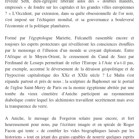
réveillé Seth, dieu-égrégore libérant ainsi des « doubles maudits,
empressés « de fondre sur les capitales et les grandes villes européennes
? » L'Occident, par extension, dans sa quête obsessionnelle de l'or noir,
s'est imposé sur l'échiquier mondial, et sa gouvernance a bouleversé
l'économie et la politique planétaires.
Formé par l'égyptologue Mariette, Fulcanelli rassemble encore et
toujours les esprits protecteurs qui réveilleront les consciences étouffées
par le mensonge et l'illusion d'un monde se croyant diplomate. Entre
l'Afrique et le Moyen-Orient, le creusement du Canal de Suez par
Ferdinand de Lesseps permettant de relier l'Europe à l'Asie n'a-t-il pas,
par exemple, accentué le déversement de la déraison géopolitique et de
l'hypocrisie capitalistique des XXe et XXIe siècle ? Le Malin s'est
répandu partout et près de nous ; la sculpture de Baphomet sur le portail
de l'église Saint-Merry de Paris ou la momie égyptienne abritée par une
tombe du vieux cimetière d'Aniche participent au rayonnement
diabolique contre lequel les alchimistes travaillent secrètement mais avec
la transparence du verre.
A Aniche, le message du Forgeron solaire passe encore, et fort
heureusement pour nous, par l'écriture imagée et en spirale de Roger
Facon qui tente « de combler les vides biographiques laissés par les
historiens » tout en jetant des grains capables de nourrir quelques esprits