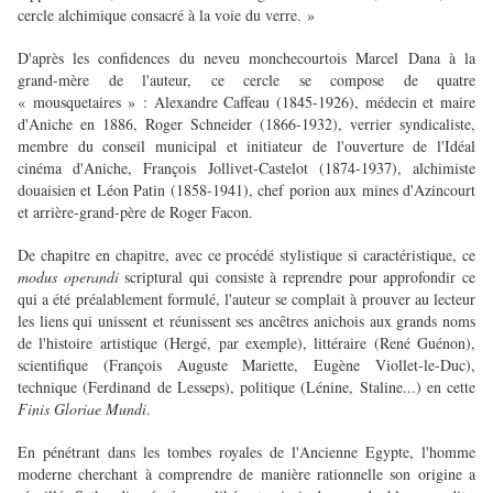
cercle alchimique consacré à la voie du verre. »
D'après les confidences du neveu monchecourtois Marcel Dana à la
grand-mère de l'auteur, ce cercle se compose de quatre
« mousquetaires » : Alexandre Caffeau (1845-1926), médecin et maire
d'Aniche en 1886, Roger Schneider (1866-1932), verrier syndicaliste,
membre du conseil municipal et initiateur de l'ouverture de l'Idéal
cinéma d'Aniche, François Jollivet-Castelot (1874-1937), alchimiste
douaisien et Léon Patin (1858-1941), chef porion aux mines d'Azincourt
et arrière-grand-père de Roger Facon.
De chapitre en chapitre, avec ce procédé stylistique si caractéristique, ce
modus operandi
scriptural qui consiste à reprendre pour approfondir ce
qui a été préalablement formulé, l'auteur se complait à prouver au lecteur
les liens qui unissent et réunissent ses ancêtres anichois aux grands noms
de l'histoire artistique (Hergé, par exemple), littéraire (René Guénon),
scientifique (François Auguste Mariette, Eugène Viollet-le-Duc),
technique (Ferdinand de Lesseps), politique (Lénine, Staline...) en cette
Finis Gloriae Mundi
.
En pénétrant dans les tombes royales de l'Ancienne Egypte, l'homme
moderne cherchant à comprendre de manière rationnelle son origine a