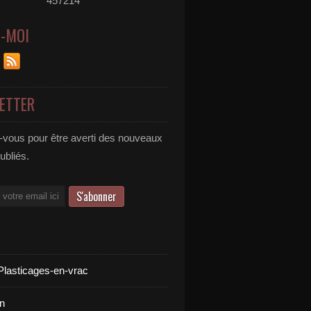
457214
Z-MOI
ETTER
vous pour être averti des nouveaux
publiés.
Plasticages-en-vrac
n