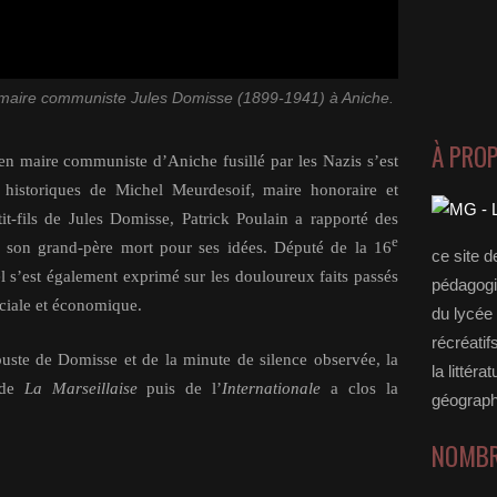
u maire communiste Jules Domisse (1899-1941) à Aniche.
À PRO
 maire communiste d’Aniche fusillé par les Nazis s’est
 historiques de Michel Meurdesoif, maire honoraire et
tit-fils de Jules Domisse, Patrick Poulain a rapporté des
e
 son grand-père mort pour ses idées. Député de la 16
ce site d
l s’est également exprimé sur les douloureux faits passés
pédagogi
sociale et économique.
du lycée 
récréatif
uste de Domisse et de la minute de silence observée, la
la littérat
 de
La Marseillaise
puis de l’
Internationale
a clos la
géograph
NOMBR