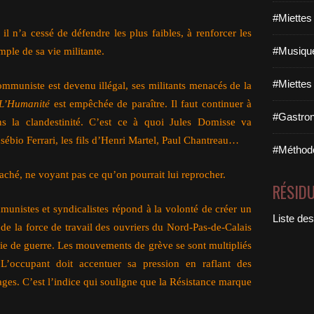
#Miettes
, il n’a cessé de défendre les plus faibles, à renforcer les
mple de sa vie militante.
#Musique
#Miettes
ommuniste est devenu illégal, ses militants menacés de la
L’Humanité
est empêchée de paraître. Il faut continuer à
#Gastron
ns la clandestinité. C’est ce à quoi Jules Domisse va
ébio Ferrari, les fils d’Henri Martel, Paul Chantreau…
#Méthodo
caché, ne voyant pas ce qu’on pourrait lui reprocher.
RÉSID
munistes et syndicalistes répond à la volonté de créer un
Liste des
 de la force de travail des ouvriers du Nord-Pas-de-Calais
rie de guerre. Les mouvements de grève se sont multipliés
 L’occupant doit accentuer sa pression en raflant des
ages. C’est l’indice qui souligne que la Résistance marque