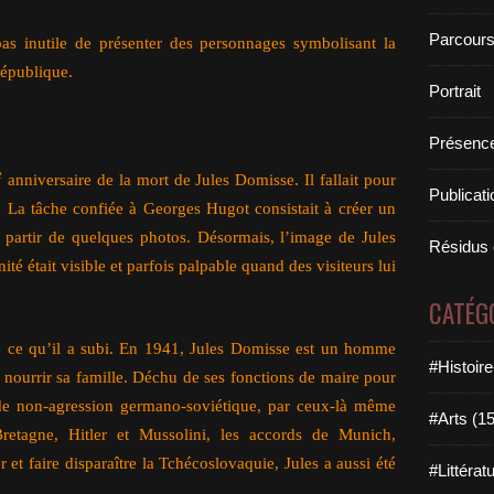
Parcours
 pas inutile de présenter des personnages symbolisant la
république.
Portrait
Présence
e
anniversaire de la mort de Jules Domisse. Il fallait pour
Publicat
. La tâche confiée à Georges Hugot consistait à créer un
 partir de quelques photos. Désormais, l’image de Jules
Résidus 
é était visible et parfois palpable quand des visiteurs lui
CATÉG
e ce qu’il a subi. En 1941, Jules Domisse est un homme
#Histoir
 nourrir sa famille. Déchu de ses fonctions de maire pour
de non-agression germano-soviétique, par ceux-là même
#Arts (1
retagne, Hitler et Mussolini, les accords de Munich,
 et faire disparaître la Tchécoslovaquie, Jules a aussi été
#Littérat