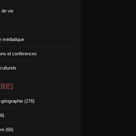
 de vie
 médiatique
ions et conférences
culturels
ORIES
e-géographie (276)
58)
ure (66)