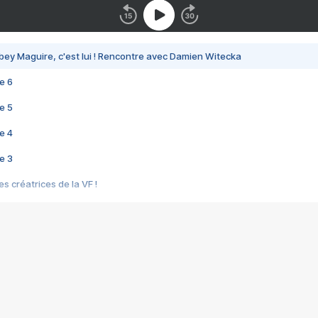
bey Maguire, c'est lui ! Rencontre avec Damien Witecka
e 6
e 5
e 4
e 3
s créatrices de la VF !
e 2
e 1
e Mektoub My Love arrive enfin ! Rencontre avec Shaïn Boumedine et Sal
i : après Toni en famille
elle réalise le bouleversant Dites lui que je l'aime