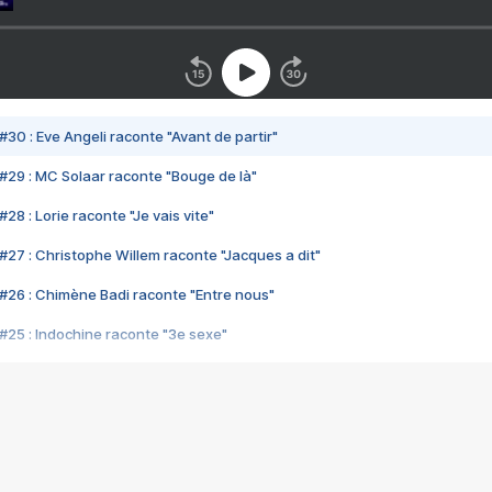
#30 : Eve Angeli raconte "Avant de partir"
#29 : MC Solaar raconte "Bouge de là"
28 : Lorie raconte "Je vais vite"
#27 : Christophe Willem raconte "Jacques a dit"
#26 : Chimène Badi raconte "Entre nous"
#25 : Indochine raconte "3e sexe"
#24 : Zaho raconte "C'est chelou"
#23 : Patrick Bruel raconte "Au café des délices"
#22 : Kyo raconte "Le chemin"