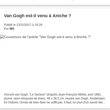
de la Grande Fête Folklorique...
Van Gogh est-il venu à Aniche ?
Publié le 23/11/2017 à 10:26
Par
MG
Vincent van Gogh, "Le Semeur" (d'après Jean-François Millet), avril 1881,
plume, lavis rehaussé de blanc, 48 x 36.5 cm, musée van Gogh, Amsterdam.
En histoire, l'envie de bien-faire ne suffit pas. Il faut, en plus d'un savoir-faire,
quelque chose qui...