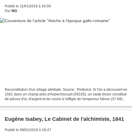
Publié le 11/01/2018 à 16:50
Par
MG
Reconstitution d'un village atrébate. Source : Pinterest. Si l'on a découvert en
1561 dans un champ près d'Auberchicourt (59165), un vaste trésor constitué
de pièces d'or, d'argent et de cuivre à l'effigie de l'empereur Néron (37-68)
ainsi que des monnaies...
Eugène Isabey, Le Cabinet de l'alchimiste, 1841
Publié le 08/01/2018 à 18:27