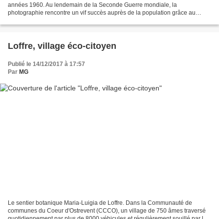
années 1960. Au lendemain de la Seconde Guerre mondiale, la
photographie rencontre un vif succès auprès de la population grâce au
tirage sur papier. Elle devient un moyen de représentation...
Loffre, village éco-citoyen
Publié le 14/12/2017 à 17:57
Par
MG
Le sentier botanique Maria-Luigia de Loffre. Dans la Communauté de
communes du Coeur d'Ostrevent (CCCO), un village de 750 âmes traversé
quotidiennement par plus de 8000 véhicules et régulièrement souillé par les